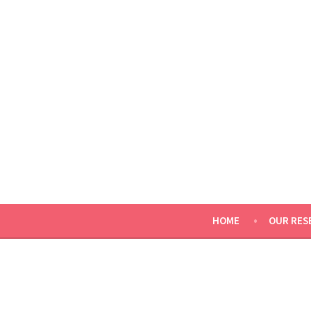
Photonics Unipv
HOME
OUR RES